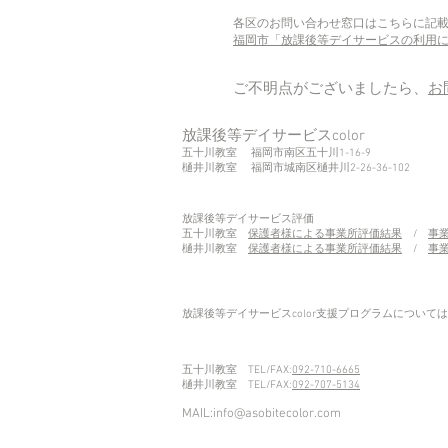
各区のお問い合わせ窓口はこちらに記
福岡市「放課後等デイサービスの利用
ご不明点がございましたら、
お
放課後等デイサービスcolor
五十川教室 福岡市南区五十川1-16-9
​樋井川教室 福岡市城南区樋井川
​2-26-36-102
放課後等デイサービス評価
五十川教室
保護者様による事業所評価結果
/
事
樋井川教室
保護者様による事業所評価結果
/
事
​放課後等デイサービスcolor支援プログラムについては
五十川教室 TEL/FAX:
092-710-6665
樋井川教室 TEL/FAX:
092-707-5134
MAIL:
info@asobitecolor.com