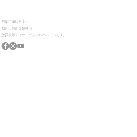
福岡市南区五十川
​
​福岡市城南区樋井川
放課後等デイサービスcolorのページです。