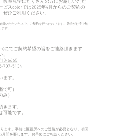
せ、教室見学にたくさんの方にお越しいただ
ービス
colorでは2025年4月からのご
契約の
。ぜひご利用ください。
てご納得いただいた上で、ご契約を行ったおります。見学がお済で無
します。
om
)にてご契約希望の旨をご連絡頂きます
い。
710-6665
2-707-5134
います。
鑑で可）
のみ）
頂きます。
は可能です。
なります。事前に区役所へのご連絡が必要となり、初回
カ月間を要します。お早めにご相談ください。