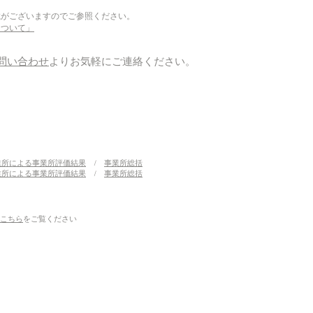
載がございますのでご参照ください。
について」
問い合わせ
​よりお気軽にご連絡ください。
業所による事業所評価結果
/
事業所総括
業所による事業所評価結果
/
事業所総括
こちら
をご覧ください