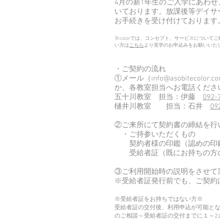
4月の新1年生のご入学にあわ
いております。放課後等デイサ
お手続きを受け付けております
※colorでは、コンセプト、サービスについ
い方は
こちら
より見学のお申込みをお願いいた
・ご契約の流れ
①メール（
info@asobitecolor.c
か、各教室担当へお電話くださ
五十川教室 担当：伊藤
092-
樋井川教室 担当：石井
09
②ご来所にて契約書の締結を行
・ご持参いただくもの
契約者様の印鑑（認めの印
受給者証（既にお持ちの方
③ご利用開始時の説明をさせて
※受給者証発行前でも、ご契約
※受給者証をお持ちではない方※
受給者証の交付後、利用申込が可能と
のご相談～受給者証の交付までに１～2