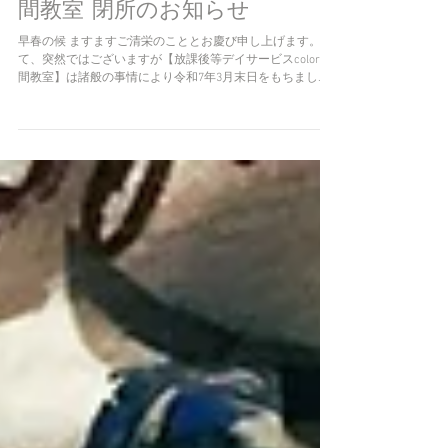
間教室 閉所のお知らせ
早春の候 ますますご清栄のこととお慶び申し上げます。 さ
て、突然ではございますが【放課後等デイサービスcolor野
間教室】は諸般の事情により令和7年3月末日をもちまし
て、放課後等デイサービスcolor樋井川教室と統廃合するこ
ととなりました。何卒ご理解賜りますようお願い申し上...